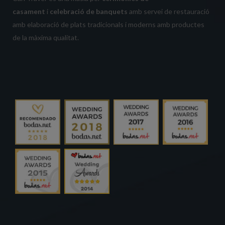
casament
i
celebració de banquets
amb servei de restauració
amb elaboració de plats tradicionals i moderns amb productes
de la màxima qualitat.