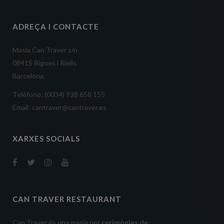
ADREÇA I CONTACTE
Masía Can Traver s/n
08415 Bigues i Riells
Barcelona.
Teléfono: (0034) 938 658 155
Email: cantraver@cantraver.es
XARXES SOCIALS
CAN TRAVER RESTAURANT
Can Traver és una masia per
cerimònies de