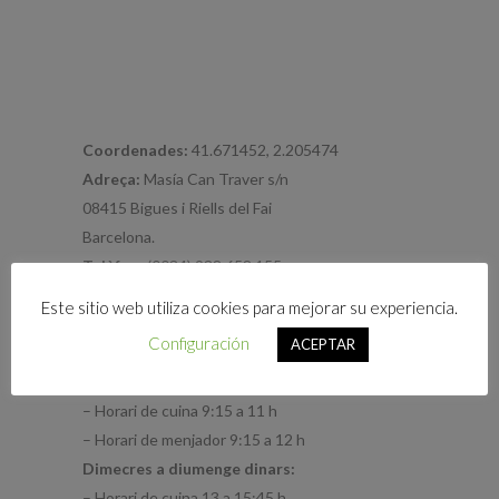
Coordenades:
41.671452, 2.205474
Adreça:
Masía Can Traver s/n
08415 Bigues i Riells del Fai
Barcelona.
Telèfon:
(0034) 938 658 155
Email:
cantraver@cantraver.es
Este sitio web utiliza cookies para mejorar su experiencia.
ELS NOSTRES HORARIS
Configuración
ACEPTAR
Dilluns i dimarts:
tancat
Dimecres a diumenge esmorzars:
– Horari de cuina 9:15 a 11 h
– Horari de menjador 9:15 a 12 h
Dimecres a diumenge dinars:
– Horari de cuina 13 a 15:45 h