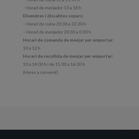
– Horari de menjador 13 a 18 h
Divendres i dissabtes sopars:
– Horari de cuina 20:30 a 22:30 h
– Horari de menjador 20:30 a 0:30 h
Horari de comanda de menjar per emportar:
10 a 12 h
Horari de recollida de menjar per emportar:
10 a 14:00 h i de 15:30 a 16:30 h
(Hores a convenir)