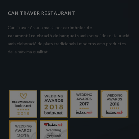
CAN TRAVER RESTAURANT
Can Traver és una masia per
cerimònies de
casament
i
celebració de banquets
amb servei de restauració
amb elaboració de plats tradicionals i moderns amb productes
de la màxima qualitat.