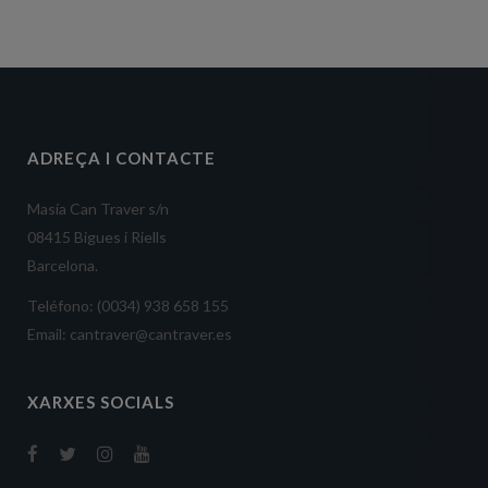
ADREÇA I CONTACTE
Masía Can Traver s/n
08415 Bigues i Riells
Barcelona.
Teléfono: (0034) 938 658 155
Email: cantraver@cantraver.es
XARXES SOCIALS