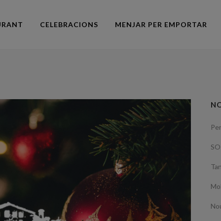
URANT
CELEBRACIONS
MENJAR PER EMPORTAR
NO
Per
SO
Ta
Mol
Nou