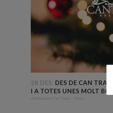
28 DES.
DES DE CAN TRAVE
I A TOTES UNES MOLT BON
a
Notícies
per
Can Traver
Share