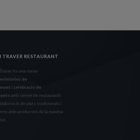
N TRAVER RESTAURANT
Traver és una masia
cerimònies de
ament
i
celebració de
quets
amb servei de restauració
laboració de plats tradicionals i
rns amb productes de la màxima
tat.