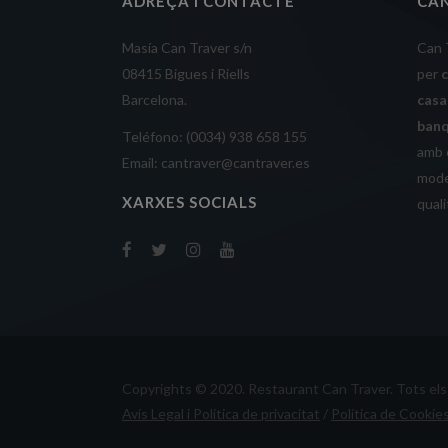
ADREÇA I CONTACTE
CA
Masía Can Traver s/n
Can 
08415 Bigues i Riells
per
Barcelona.
cas
ban
Teléfono: (0034) 938 658 155
amb e
Email: cantraver@cantraver.es
mode
XARXES SOCIALS
quali
Copyrights © 2020. Restaurant Can Traver. Tots els 
Avís Legal i Política de privacitat
/
Política de Cookie