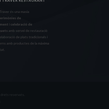
N TRAVER RESTAURANT
Traver és una masia
cerimònies de
ament
i
celebració de
quets
amb servei de restauració
laboració de plats tradicionals i
rns amb productes de la màxima
tat.
drets reservats.
s