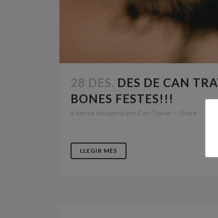
28 DES.
DES DE CAN TRA
BONES FESTES!!!
a Sense categoria
per
Can Traver
Share
LLEGIR MÉS