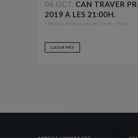
06 OCT.
CAN TRAVER PRE
2019 A LES 21:00H.
a
Notícies
,
Notícies
per
Can Traver
Share
LLEGIR MÉS